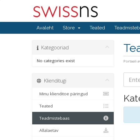
Avaleht
Store
Teated
Teadmiste
Te
Kategooriad
No categories exist
Portaali a
Klienditugi
Minu klienditoe päringud
Kat
Teated
Teadmistebaas
Allalaetav