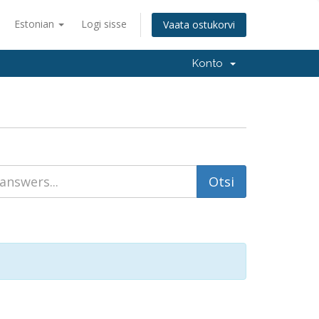
Estonian
Logi sisse
Vaata ostukorvi
Konto