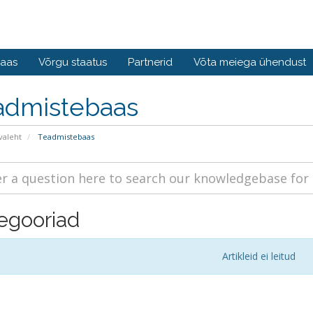
baas
Võrgu staatus
Partnerid
Võta meiega ühendust
admistebaas
valeht
Teadmistebaas
egooriad
Artikleid ei leitud