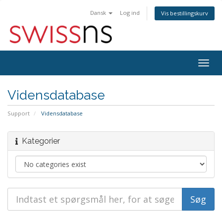
Dansk
Log ind
Vis bestillingskurv
Togg
navig
Vidensdatabase
Support
Vidensdatabase
Kategorier