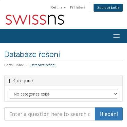
Čeština
Přihlášení
Zobrazit košík
Togg
navig
Databáze řešení
Portal Home
Databáze řešení
Kategorie