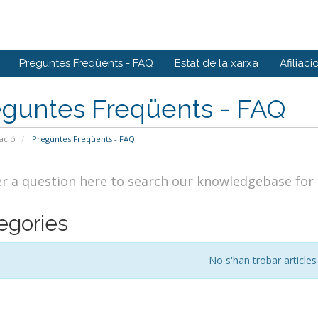
Preguntes Freqüents - FAQ
Estat de la xarxa
Afiliaci
eguntes Freqüents - FAQ
ació
Preguntes Freqüents - FAQ
egories
No s'han trobar articles