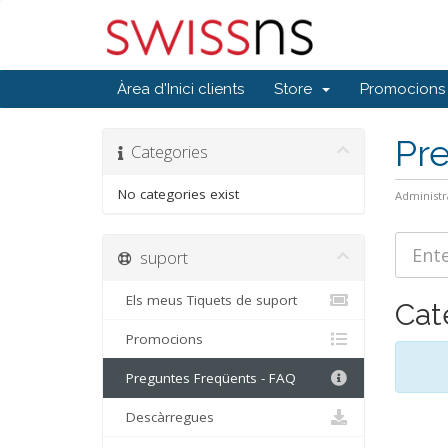
Àrea d'Inici clients
Store
Promocions
Pr
Categories
No categories exist
Administr
suport
Els meus Tiquets de suport
Cat
Promocions
Preguntes Freqüents - FAQ
Descàrregues