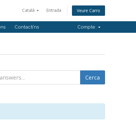
Català
Entrada
Veure Carro
ons
Contacti'ns
Compte