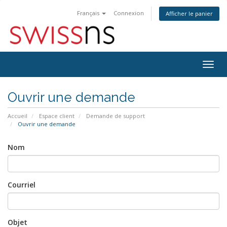
Français
Connexion
Afficher le panier
Bascu
la
navig
Ouvrir une demande
Accueil
Espace client
Demande de support
Ouvrir une demande
Nom
Courriel
Objet