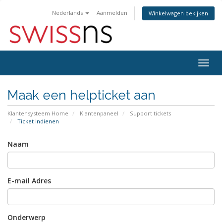
Nederlands
Aanmelden
Winkelwagen bekijken
Navig
in-/u
Maak een helpticket aan
Klantensysteem Home
Klantenpaneel
Support tickets
Ticket indienen
Naam
E-mail Adres
Onderwerp