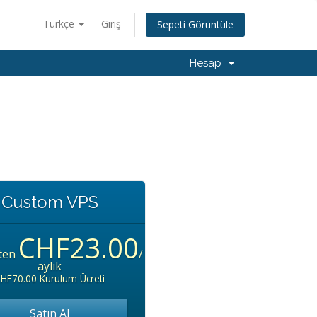
Türkçe
Giriş
Sepeti Görüntüle
Hesap
Custom VPS
CHF23.00
hten
/
aylık
HF70.00 Kurulum Ücreti
Satın Al