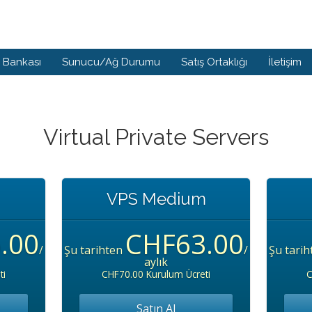
i Bankası
Sunucu/Ağ Durumu
Satış Ortaklığı
İletişim
Virtual Private Servers
VPS Medium
.00
CHF63.00
/
Şu tarihten
/
Şu tari
aylık
ti
CHF70.00 Kurulum Ücreti
C
Satın Al