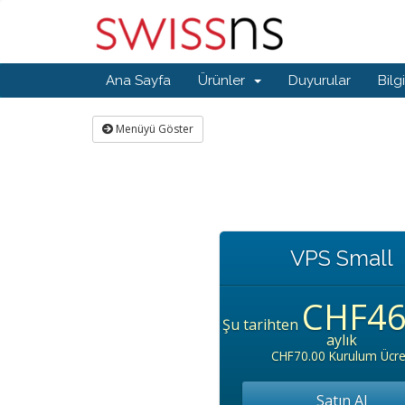
Ana Sayfa
Ürünler
Duyurular
Bilg
Menüyü Göster
VPS Small
CHF46
Şu tarihten
aylık
CHF70.00 Kurulum Ücre
Satın Al