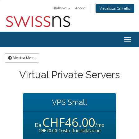
Italiano
Accedi
Visualizza Carrello
Attiv
Navi
Mostra Menu
Virtual Private Servers
VPS Small
CHF46.00
Da
/mo
CHF70.00 Costo di installazione