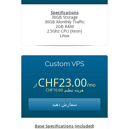
Specifications
30GB Storage
30GB Monthly Traffic
2GB RAM
2.5Ghz CPU (Xeon)
Linux
Custom VPS
CHF23.00
از
/mo
CHF70.00 هزینه تنظیم
سفارش دهید
Base Specifications (included)