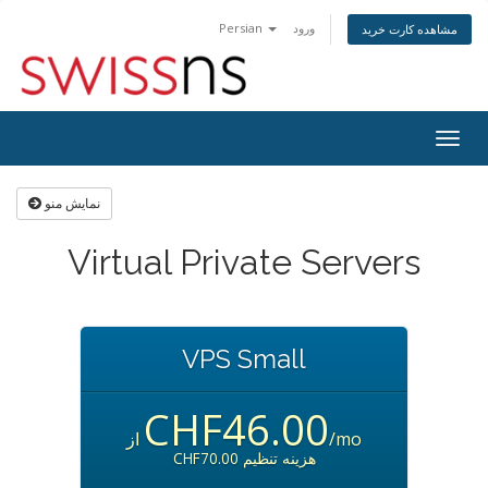
Persian
ورود
مشاهده کارت خرید
Togg
navig
نمایش منو
Virtual Private Servers
VPS Small
CHF46.00
از
/mo
CHF70.00 هزینه تنظیم