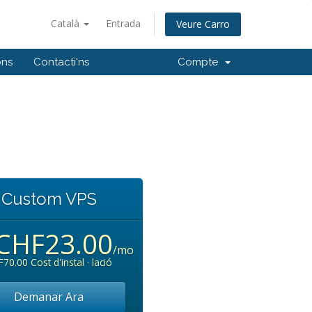
Català
Entrada
Veure Carro
ons
Contacti'ns
Compte
Custom VPS
CHF23.00
/mo
70.00 Cost d'instal · lació
Demanar Ara