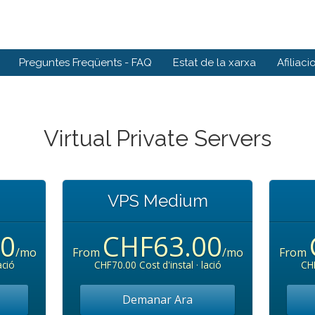
Preguntes Freqüents - FAQ
Estat de la xarxa
Afiliaci
Virtual Private Servers
VPS Medium
00
CHF63.00
/mo
From
/mo
From
ació
CHF70.00 Cost d'instal · lació
CHF
Demanar Ara