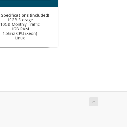
 Specifications (included)
10GB Storage
10GB Monthly Traffic
1GB RAM
1.5Ghz CPU (Xeon)
Linux