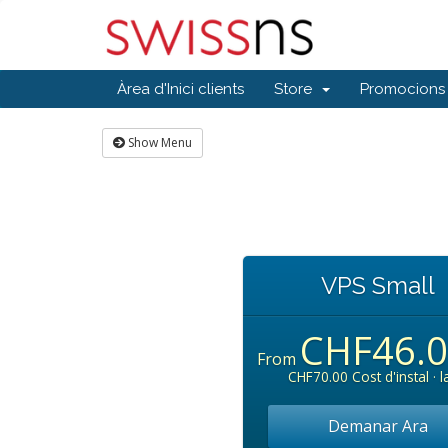
Àrea d'Inici clients
Store
Promocions
Show Menu
VPS Small
CHF46.
From
CHF70.00 Cost d'instal · l
Demanar Ara