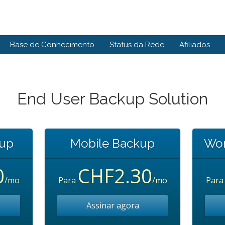
Base de Conhecimento
Status da Rede
Afiliados
End User Backup Solution
kup
Mobile Backup
Wor
0
CHF2.30
/mo
Para
/mo
Par
Assinar agora