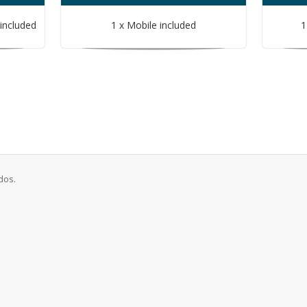
included
1 x Mobile included
1
dos.