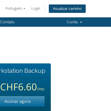
Português
Login
Visualizar carrinho
Contato
Conta
kstation Backup
CHF6.60
a
/mo
Assinar agora