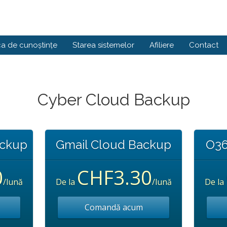
ca de cunoștințe
Starea sistemelor
Afiliere
Contact
Cyber Cloud Backup
ackup
Gmail Cloud Backup
O36
0
CHF3.30
/lună
De la
/lună
De la
Comandă acum