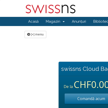
Acasă
Magazin
Anunțuri
Bibliote
[+] meniu
swissns Cloud B
CHF0.0
De la
Comandă acum