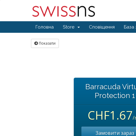
Головна
Store
Сповіщення
База 
Показати
Barracuda Virt
Protection 1
CHF1.67
/
Замовити зараз