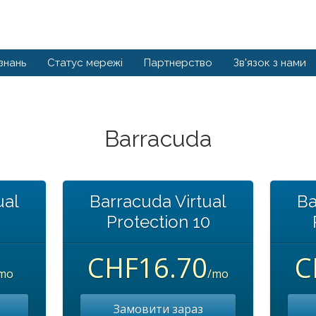
знань
Статус мережі
Партнерство
Зв'язок з нами
Barracuda
ual
Barracuda Virtual
Ba
Protection 10
CHF16.70
C
mo
/mo
Замовити зараз