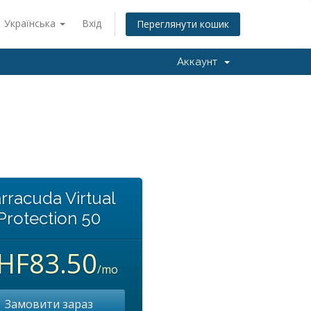
Українська
Вхід
Переглянути кошик
Аккаунт
rracuda Virtual
Protection 50
HF83.50
/mo
Замовити зараз