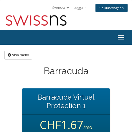
Svenska
Logga in
Se kundvagnen
Togg
navig
Visa meny
Barracuda
Barracuda Virtual
Protection 1
CHF1.67
/mo