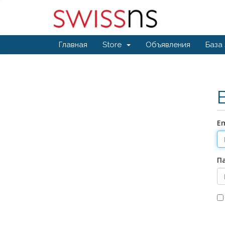
Главная
Store
Объявления
База
Em
П