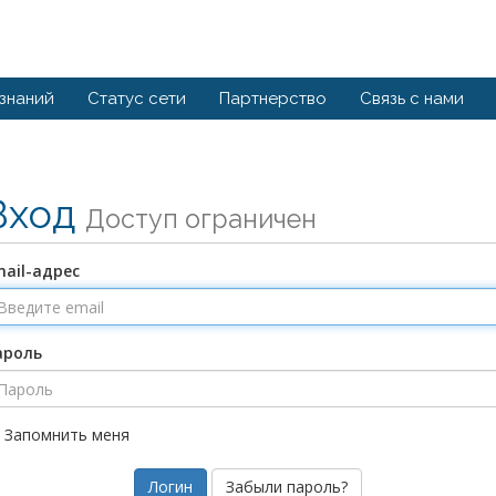
 знаний
Статус сети
Партнерство
Связь с нами
Вход
Доступ ограничен
ail-адрес
ароль
Запомнить меня
Забыли пароль?