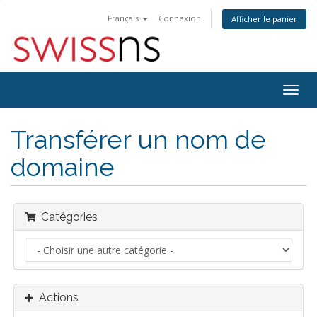
Français
Connexion
Afficher le panier
Bascu
la
navig
Transférer un nom de
domaine
Catégories
Actions