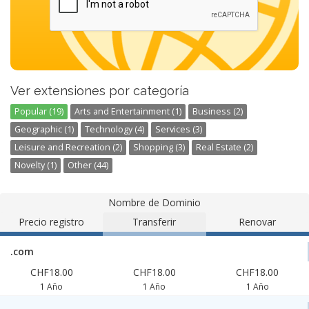
Ver extensiones por categoría
Popular (19)
Arts and Entertainment (1)
Business (2)
Geographic (1)
Technology (4)
Services (3)
Leisure and Recreation (2)
Shopping (3)
Real Estate (2)
Novelty (1)
Other (44)
Nombre de Dominio
Precio registro
Transferir
Renovar
.com
CHF18.00
CHF18.00
CHF18.00
1 Año
1 Año
1 Año