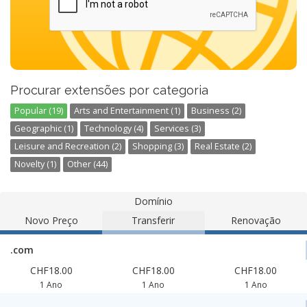
Procurar extensões por categoria
Popular (19)
Arts and Entertainment (1)
Business (2)
Geographic (1)
Technology (4)
Services (3)
Leisure and Recreation (2)
Shopping (3)
Real Estate (2)
Novelty (1)
Other (44)
Domínio
Novo Preço
Transferir
Renovação
.com
CHF18.00
CHF18.00
CHF18.00
1 Ano
1 Ano
1 Ano