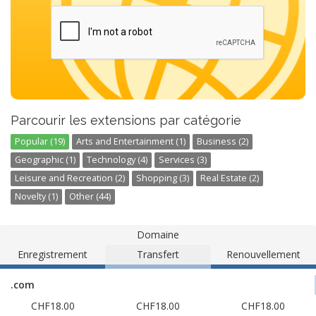
Parcourir les extensions par catégorie
Popular (19)
Arts and Entertainment (1)
Business (2)
Geographic (1)
Technology (4)
Services (3)
Leisure and Recreation (2)
Shopping (3)
Real Estate (2)
Novelty (1)
Other (44)
Domaine
Enregistrement
Transfert
Renouvellement
.com
CHF18.00
CHF18.00
CHF18.00