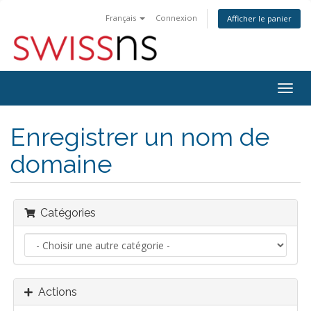
Français
Connexion
Afficher le panier
Bascu
la
navig
Enregistrer un nom de
domaine
Catégories
Actions