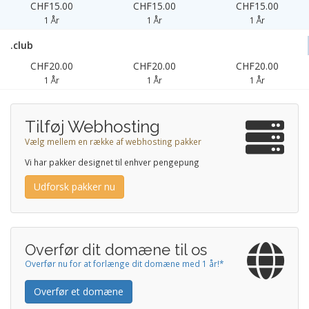
CHF15.00
CHF15.00
CHF15.00
1 År
1 År
1 År
.club
CHF20.00
CHF20.00
CHF20.00
1 År
1 År
1 År
Tilføj Webhosting
Vælg mellem en række af webhosting pakker
Vi har pakker designet til enhver pengepung
Udforsk pakker nu
Overfør dit domæne til os
Overfør nu for at forlænge dit domæne med 1 år!*
Overfør et domæne