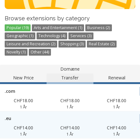
Browse extensions by category
Popular (19)
Arts and Entertainment (1)
Business (2)
Geographic (1)
Technology (4)
Services (3)
Leisure and Recreation (2)
Shopping (3)
Real Estate (2)
Novelty (1)
Other (44)
Domæne
New Price
Transfer
Renewal
.com
CHF18.00
CHF18.00
CHF18.00
1 År
1 År
1 År
.eu
CHF14.00
CHF14.00
CHF14.00
1 År
1 År
1 År