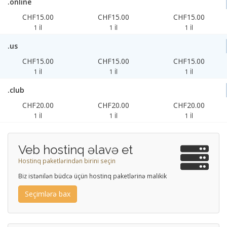
.online
CHF15.00
CHF15.00
CHF15.00
1 İl
1 İl
1 İl
.us
CHF15.00
CHF15.00
CHF15.00
1 İl
1 İl
1 İl
.club
CHF20.00
CHF20.00
CHF20.00
1 İl
1 İl
1 İl
Veb hostinq əlavə et
Hostinq paketlərindən birini seçin
Biz istənilən büdcə üçün hostinq paketlərinə malikik
Seçimlərə bax