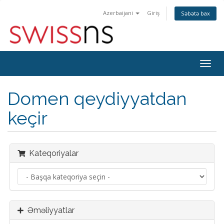
Azerbaijani
Giriş
Səbətə bax
Naviq
keçid
Domen qeydiyyatdan
keçir
Kateqoriyalar
Əməliyyatlar