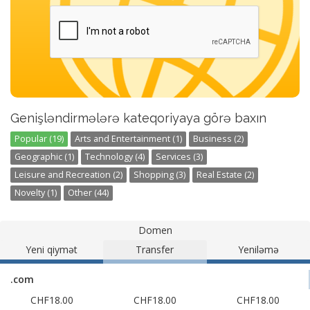
Genişləndirmələrə kateqoriyaya görə baxın
Popular (19)
Arts and Entertainment (1)
Business (2)
Geographic (1)
Technology (4)
Services (3)
Leisure and Recreation (2)
Shopping (3)
Real Estate (2)
Novelty (1)
Other (44)
Domen
Yeni qiymət
Transfer
Yeniləmə
.com
CHF18.00
CHF18.00
CHF18.00